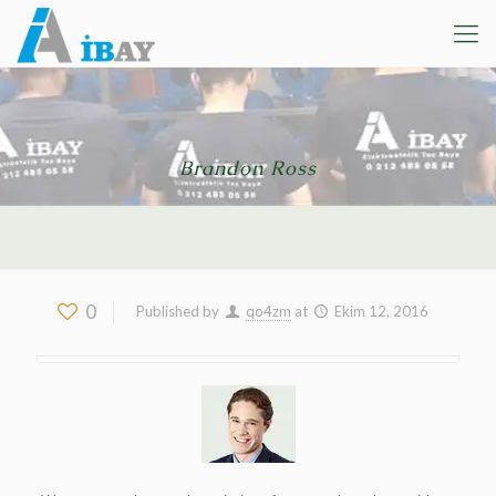
Brandon Ross
0
Published by
qo4zm
at
Ekim 12, 2016