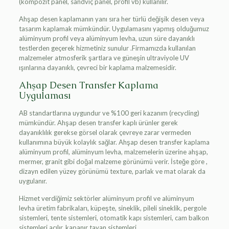
(kompozit panel, sandviç panel, profil vb) kullanılır.
Ahşap desen kaplamanın yanı sıra her türlü değişik desen veya
tasarım kaplamak mümkündür. Uygulamasını yapmış olduğumuz
alüminyum profil veya alüminyum levha, uzun süre dayanıklı
testlerden geçerek hizmetiniz sunulur .Firmamızda kullanılan
malzemeler atmosferik şartlara ve güneşin ultraviyole UV
ışınlarına dayanıklı, çevreci bir kaplama malzemesidir.
Ahşap Desen Transfer Kaplama
Uygulaması
AB standartlarına uygundur ve %100 geri kazanım (recycling)
mümkündür. Ahşap desen transfer kaplı ürünler gerek
dayanıklılık gerekse görsel olarak çevreye zarar vermeden
kullanımına büyük kolaylık sağlar. Ahşap desen transfer kaplama
alüminyum profil, alüminyum levha, malzemelerin üzerine ahşap,
mermer, granit gibi doğal malzeme görünümü verir. İsteğe göre ,
dizayn edilen yüzey görünümü texture, parlak ve mat olarak da
uygulanır.
Hizmet verdiğimiz sektörler alüminyum profil ve alüminyum
levha üretim fabrikaları, küpeşte, sineklik, pileli sineklik, pergole
sistemleri, tente sistemleri, otomatik kapı sistemleri, cam balkon
sistemleri açılır, kapanır tavan sistemleri.